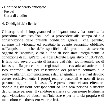
- Bonifico bancario anticipato
- Paypal
- Carta di credito
4. Obblighi del cliente
Gli acquirenti si impegnano ed obbligano, una volta conclusa la
procedura d'acquisto "on line", a provvedere alla stampa ed alla
conservazione delle presenti condizioni generali, che, peraltro,
avranno già visionato ed accettato in quanto passaggio obbligato
nell'acquisto, nonché delle specifiche del prodotto e/o servizio
oggetto dell'acquisto, e ciò al fine di soddisfare integralmente la
condizione di cui agl'artt. 3 e 4 del Decreto Legislativo n° 185/1999.
È fatto loro severo divieto di inserire dati falsi, e/o inventati, e/o di
fantasia, nella procedura di registrazione necessaria ad attivare nei
loro confronti l'iter per l'esecuzione del presente contratto e le
relative ulteriori comunicazioni; i dati anagrafici e la e-mail devono
essere esclusivamente i propri reali e personali e non di terze
persone, oppure di fantasia. È espressamente vietato effettuare
doppie registrazioni corrispondenti ad una sola persona o inserire
dati di terze persone. Il venditore si riserva di perseguire legalmente
ogni violazione ed abuso, nell'interesse e per la tutela propria e di
tutti coloro che dovessero venirne lesi.