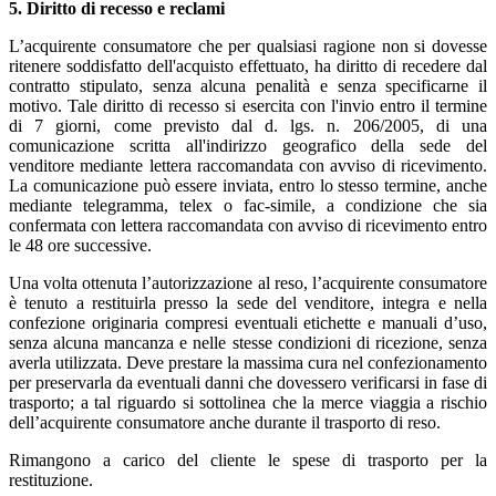
5. Diritto di recesso e reclami
L’acquirente consumatore che per qualsiasi ragione non si dovesse
ritenere soddisfatto dell'acquisto effettuato, ha diritto di recedere dal
contratto stipulato, senza alcuna penalità e senza specificarne il
motivo. Tale diritto di recesso si esercita con l'invio entro il termine
di 7 giorni, come previsto dal d. lgs. n. 206/2005, di una
comunicazione scritta all'indirizzo geografico della sede del
venditore mediante lettera raccomandata con avviso di ricevimento.
La comunicazione può essere inviata, entro lo stesso termine, anche
mediante telegramma, telex o fac-simile, a condizione che sia
confermata con lettera raccomandata con avviso di ricevimento entro
le 48 ore successive.
Una volta ottenuta l’autorizzazione al reso, l’acquirente consumatore
è tenuto a restituirla presso la sede del venditore, integra e nella
confezione originaria compresi eventuali etichette e manuali d’uso,
senza alcuna mancanza e nelle stesse condizioni di ricezione, senza
averla utilizzata. Deve prestare la massima cura nel confezionamento
per preservarla da eventuali danni che dovessero verificarsi in fase di
trasporto; a tal riguardo si sottolinea che la merce viaggia a rischio
dell’acquirente consumatore anche durante il trasporto di reso.
Rimangono a carico del cliente le spese di trasporto per la
restituzione.