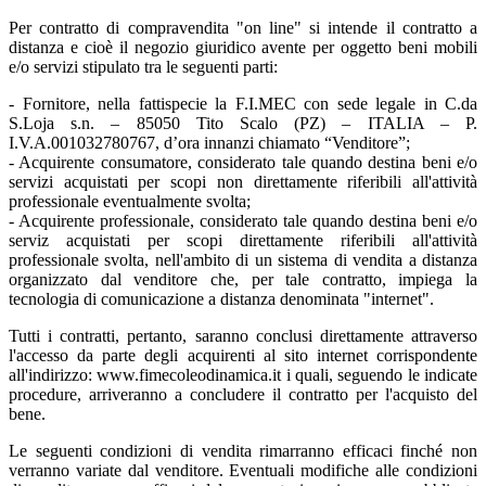
Per contratto di compravendita "on line" si intende il contratto a
distanza e cioè il negozio giuridico avente per oggetto beni mobili
e/o servizi stipulato tra le seguenti parti:
- Fornitore, nella fattispecie la F.I.MEC con sede legale in C.da
S.Loja s.n. – 85050 Tito Scalo (PZ) – ITALIA – P.
I.V.A.001032780767, d’ora innanzi chiamato “Venditore”;
- Acquirente consumatore, considerato tale quando destina beni e/o
servizi acquistati per scopi non direttamente riferibili all'attività
professionale eventualmente svolta;
- Acquirente professionale, considerato tale quando destina beni e/o
serviz acquistati per scopi direttamente riferibili all'attività
professionale svolta, nell'ambito di un sistema di vendita a distanza
organizzato dal venditore che, per tale contratto, impiega la
tecnologia di comunicazione a distanza denominata "internet".
Tutti i contratti, pertanto, saranno conclusi direttamente attraverso
l'accesso da parte degli acquirenti al sito internet corrispondente
all'indirizzo: www.fimecoleodinamica.it i quali, seguendo le indicate
procedure, arriveranno a concludere il contratto per l'acquisto del
bene.
Le seguenti condizioni di vendita rimarranno efficaci finché non
verranno variate dal venditore. Eventuali modifiche alle condizioni