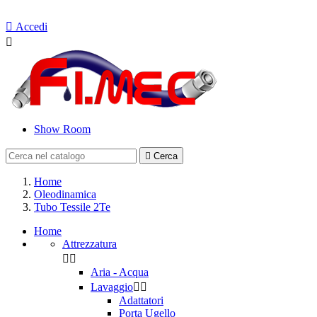
Contattaci

Accedi

Show Room

Cerca
Home
Oleodinamica
Tubo Tessile 2Te
Home
Attrezzatura


Aria - Acqua
Lavaggio


Adattatori
Porta Ugello