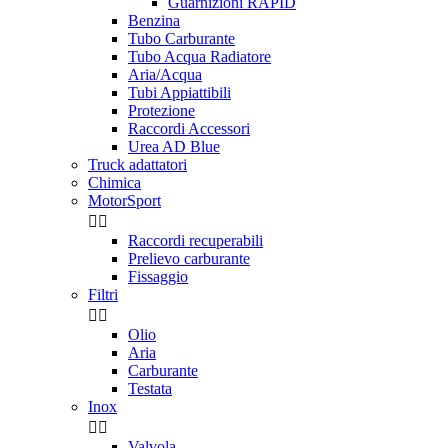
Guarnizioni RAPID
Benzina
Tubo Carburante
Tubo Acqua Radiatore
Aria/Acqua
Tubi Appiattibili
Protezione
Raccordi Accessori
Urea AD Blue
Truck adattatori
Chimica
MotorSport


Raccordi recuperabili
Prelievo carburante
Fissaggio
Filtri


Olio
Aria
Carburante
Testata
Inox


Valvola