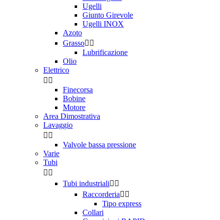
Ugelli
Giunto Girevole
Ugelli INOX
Azoto
Grasso


Lubrificazione
Olio
Elettrico


Finecorsa
Bobine
Motore
Area Dimostrativa
Lavaggio


Valvole bassa pressione
Varie
Tubi


Tubi industriali


Raccorderia


Tipo express
Collari