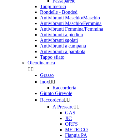
Passaparete
Tappi metrici
Rondelle - Bonded
Antivibranti Maschio/Maschio
Antivibranti Maschio/Femmina
Antivibranti Femmina/Femmina
Antivibranti a piedino
Antivibranti sgolati
Antivibranti a campana
Antivibranti a parabola
Tappo sfiato
Oleodinamica


Grasso
Inox


Raccorderia
Giunto Girevole
Raccorderia


A Pressare


GAS
JIC
ORFS
METRICO
Flangia PA