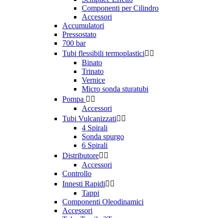
Componenti per Cilindro
Accessori
Accumulatori
Pressostato
700 bar
Tubi flessibili termoplastici


Binato
Trinato
Vernice
Micro sonda sturatubi
Pompa


Accessori
Tubi Vulcanizzati


4 Spirali
Sonda spurgo
6 Spirali
Distributore


Accessori
Controllo
Innesti Rapidi


Tappi
Componenti Oleodinamici
Accessori