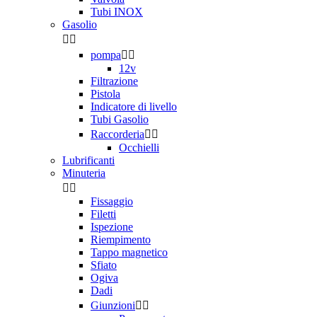
Tubi INOX
Gasolio


pompa


12v
Filtrazione
Pistola
Indicatore di livello
Tubi Gasolio
Raccorderia


Occhielli
Lubrificanti
Minuteria


Fissaggio
Filetti
Ispezione
Riempimento
Tappo magnetico
Sfiato
Ogiva
Dadi
Giunzioni

