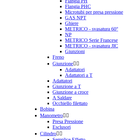
Flangia PH
Flangia PHC
Microtubi per presa pressione
GAS NPT
Ghiere
METRICO - svasatura 60°
NP
METRICO Serie Francese
METRICO - svasatura JIC
Giunzioni
Freno
Giunzione


Adattatori
Adattatori a T
Adattatori
Giunzione a T
Giunzione a croce
A Saldare
Occhiello filettato
Bobina
Manometro


Presa Pressione
Esclusori
Cilindro


Semplice Effetto