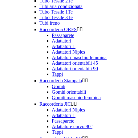
Tubo Tessile 2Te
Tubi aria condizionata
Tubo Tessile 1Te
Tubo Tessile 3Te
Tubi freno
Raccorderia ORFS


Passaparete
Adattatori
Adattatori T
Adattatori Niples
Adattatori maschio femmina
Adattatori orientabili 45
Adattatori orientabili 90
Tappi
Raccorderia Stampata


Gomiti
Gomiti orientabili
Gomiti maschio femmina
Raccorderia JIC


Adattatori Niples
Adattatori T
Passaparete
Adattatore curvo 90°
Tappi