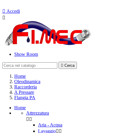
Contattaci

Accedi

Show Room

Cerca
Home
Oleodinamica
Raccorderia
A Pressare
Flangia PA
Home
Attrezzatura


Aria - Acqua
Lavaggio

