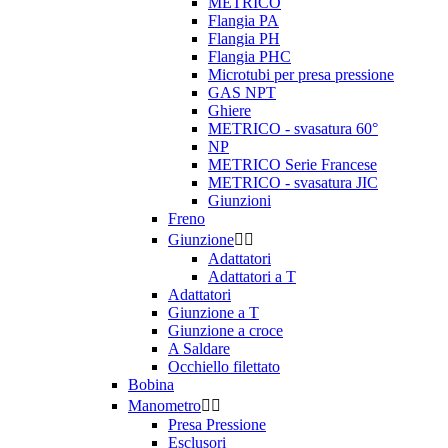
METRICO
Flangia PA
Flangia PH
Flangia PHC
Microtubi per presa pressione
GAS NPT
Ghiere
METRICO - svasatura 60°
NP
METRICO Serie Francese
METRICO - svasatura JIC
Giunzioni
Freno
Giunzione


Adattatori
Adattatori a T
Adattatori
Giunzione a T
Giunzione a croce
A Saldare
Occhiello filettato
Bobina
Manometro


Presa Pressione
Esclusori