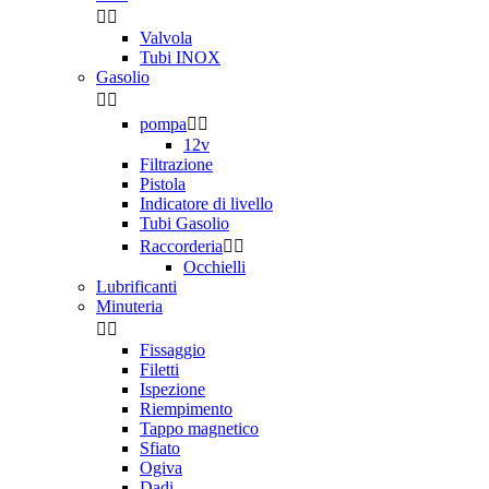


Valvola
Tubi INOX
Gasolio


pompa


12v
Filtrazione
Pistola
Indicatore di livello
Tubi Gasolio
Raccorderia


Occhielli
Lubrificanti
Minuteria


Fissaggio
Filetti
Ispezione
Riempimento
Tappo magnetico
Sfiato
Ogiva
Dadi