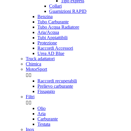
Tipo express
Collari
Guarnizioni RAPID
Benzina
Tubo Carburante
Tubo Acqua Radiatore
Aria/Acqua
Tubi Appiattibili
Protezione
Raccordi Accessori
Urea AD Blue
Truck adattatori
Chimica
MotorSport


Raccordi recuperabili
Prelievo carburante
Fissaggio
Filtri


Olio
Aria
Carburante
Testata
Inox