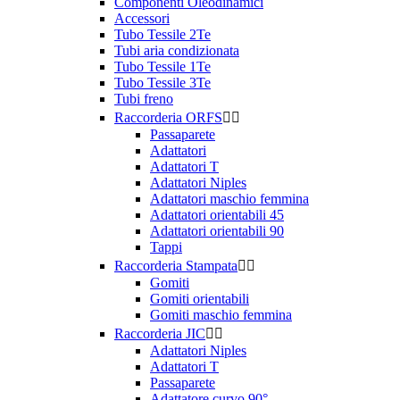
Componenti Oleodinamici
Accessori
Tubo Tessile 2Te
Tubi aria condizionata
Tubo Tessile 1Te
Tubo Tessile 3Te
Tubi freno
Raccorderia ORFS


Passaparete
Adattatori
Adattatori T
Adattatori Niples
Adattatori maschio femmina
Adattatori orientabili 45
Adattatori orientabili 90
Tappi
Raccorderia Stampata


Gomiti
Gomiti orientabili
Gomiti maschio femmina
Raccorderia JIC


Adattatori Niples
Adattatori T
Passaparete
Adattatore curvo 90°