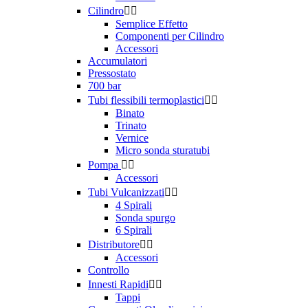
Cilindro


Semplice Effetto
Componenti per Cilindro
Accessori
Accumulatori
Pressostato
700 bar
Tubi flessibili termoplastici


Binato
Trinato
Vernice
Micro sonda sturatubi
Pompa


Accessori
Tubi Vulcanizzati


4 Spirali
Sonda spurgo
6 Spirali
Distributore


Accessori
Controllo
Innesti Rapidi


Tappi