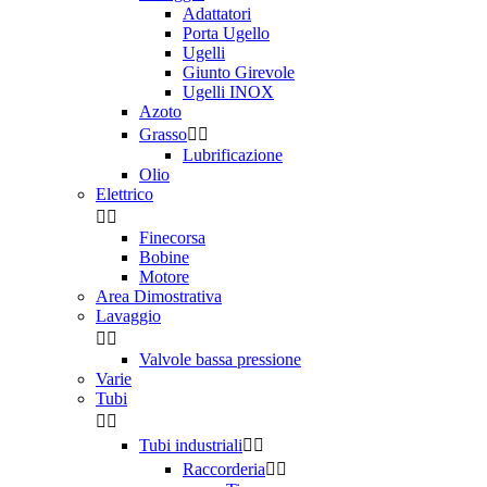
Adattatori
Porta Ugello
Ugelli
Giunto Girevole
Ugelli INOX
Azoto
Grasso


Lubrificazione
Olio
Elettrico


Finecorsa
Bobine
Motore
Area Dimostrativa
Lavaggio


Valvole bassa pressione
Varie
Tubi


Tubi industriali


Raccorderia

