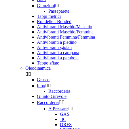
Giunzioni


Passaparete
Tappi metrici
Rondelle - Bonded
Antivibranti Maschio/Maschio
Antivibranti Maschio/Femmina
Antivibranti Femmina/Femmina
Antivibranti a piedino
Antivibranti sgolati
Antivibranti a campana
Antivibranti a parabola
Tappo sfiato
Oleodinamica


Grasso
Inox


Raccorderia
Giunto Girevole
Raccorderia


A Pressare


GAS
JIC
ORFS