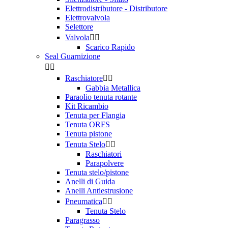
Elettrodistributore - Distributore
Elettrovalvola
Selettore
Valvola


Scarico Rapido
Seal Guarnizione


Raschiatore


Gabbia Metallica
Paraolio tenuta rotante
Kit Ricambio
Tenuta per Flangia
Tenuta ORFS
Tenuta pistone
Tenuta Stelo


Raschiatori
Parapolvere
Tenuta stelo/pistone
Anelli di Guida
Anelli Antiestrusione
Pneumatica


Tenuta Stelo
Paragrasso