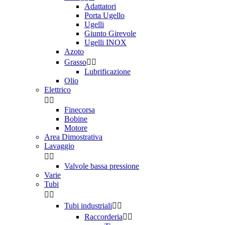
Adattatori
Porta Ugello
Ugelli
Giunto Girevole
Ugelli INOX
Azoto
Grasso


Lubrificazione
Olio
Elettrico


Finecorsa
Bobine
Motore
Area Dimostrativa
Lavaggio


Valvole bassa pressione
Varie
Tubi


Tubi industriali


Raccorderia

