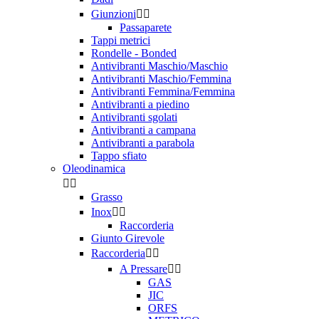
Giunzioni


Passaparete
Tappi metrici
Rondelle - Bonded
Antivibranti Maschio/Maschio
Antivibranti Maschio/Femmina
Antivibranti Femmina/Femmina
Antivibranti a piedino
Antivibranti sgolati
Antivibranti a campana
Antivibranti a parabola
Tappo sfiato
Oleodinamica


Grasso
Inox


Raccorderia
Giunto Girevole
Raccorderia


A Pressare


GAS
JIC
ORFS