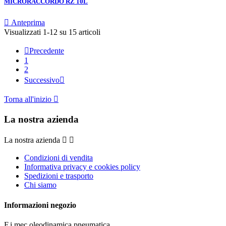
MICRORACCORDO RZ 10L

Anteprima
Visualizzati 1-12 su 15 articoli

Precedente
1
2
Successivo

Torna all'inizio

La nostra azienda
La nostra azienda


Condizioni di vendita
Informativa privacy e cookies policy
Spedizioni e trasporto
Chi siamo
Informazioni negozio
F.i.mec oleodinamica pneumatica