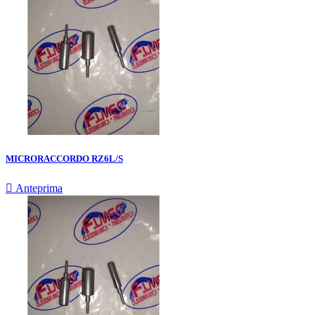
MICRORACCORDO RZ6L/S

Anteprima