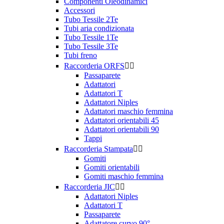
Componenti Oleodinamici
Accessori
Tubo Tessile 2Te
Tubi aria condizionata
Tubo Tessile 1Te
Tubo Tessile 3Te
Tubi freno
Raccorderia ORFS


Passaparete
Adattatori
Adattatori T
Adattatori Niples
Adattatori maschio femmina
Adattatori orientabili 45
Adattatori orientabili 90
Tappi
Raccorderia Stampata


Gomiti
Gomiti orientabili
Gomiti maschio femmina
Raccorderia JIC


Adattatori Niples
Adattatori T
Passaparete
Adattatore curvo 90°