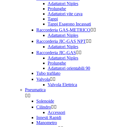
Adattatori Niples
Prolunghe
Adattatori vite cava
Tappi
Tappi Esagono Incassati
Raccorderia GAS-METRICO


Adattatori Niples
Raccorderia JIC-GAS NPT


Adattatori Niples
Raccorderia JIC-GAS


Adattatori Niples
Prolunghe
Adattatori orientabili 90
Tubo trafilato
Valvola


Valvola Elettrica
Pneumatica


Solenoide
Cilindro


Accessori
Innesti Rapidi
Manometro