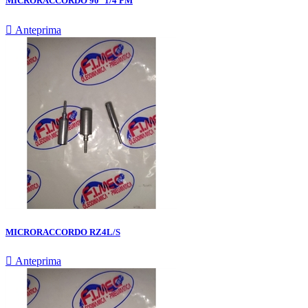
MICRORACCORDO 90° 1/4 PM

Anteprima
MICRORACCORDO RZ4L/S

Anteprima