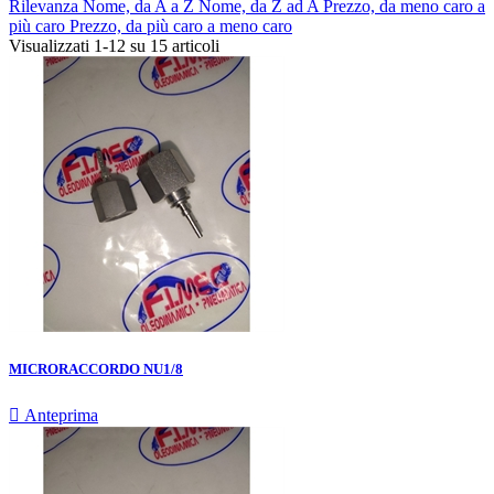
Rilevanza
Nome, da A a Z
Nome, da Z ad A
Prezzo, da meno caro a
più caro
Prezzo, da più caro a meno caro
Visualizzati 1-12 su 15 articoli
MICRORACCORDO NU1/8

Anteprima