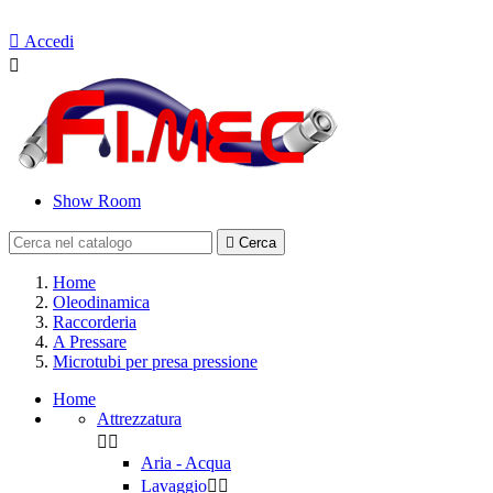
Contattaci

Accedi

Show Room

Cerca
Home
Oleodinamica
Raccorderia
A Pressare
Microtubi per presa pressione
Home
Attrezzatura


Aria - Acqua
Lavaggio

