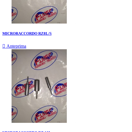
MICRORACCORDO RZ8L/S

Anteprima