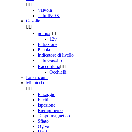


Valvola
Tubi INOX
Gasolio


pompa


12v
Filtrazione
Pistola
Indicatore di livello
Tubi Gasolio
Raccorderia


Occhielli
Lubrificanti
Minuteria


Fissaggio
Filetti
Ispezione
Riempimento
Tappo magnetico
Sfiato
Ogiva
Dadi