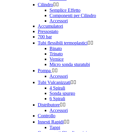
Cilindro


Semplice Effetto
Componenti per Cilindro
Accessori
Accumulatori
Pressostato
700 bar
Tubi flessibili termoplastici


Binato
Trinato
Vernice
Micro sonda sturatubi
Pompa


Accessori
Tubi Vulcanizzati


4 Spirali
Sonda spurgo
6 Spirali
Distributore


Accessori
Controllo
Innesti Rapidi


Tappi