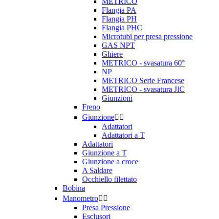
METRICO
Flangia PA
Flangia PH
Flangia PHC
Microtubi per presa pressione
GAS NPT
Ghiere
METRICO - svasatura 60°
NP
METRICO Serie Francese
METRICO - svasatura JIC
Giunzioni
Freno
Giunzione


Adattatori
Adattatori a T
Adattatori
Giunzione a T
Giunzione a croce
A Saldare
Occhiello filettato
Bobina
Manometro


Presa Pressione
Esclusori