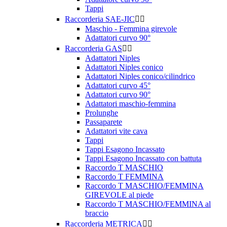
Tappi
Raccorderia SAE-JIC


Maschio - Femmina girevole
Adattatori curvo 90°
Raccorderia GAS


Adattatori Niples
Adattatori Niples conico
Adattatori Niples conico/cilindrico
Adattatori curvo 45°
Adattatori curvo 90°
Adattatori maschio-femmina
Prolunghe
Passaparete
Adattatori vite cava
Tappi
Tappi Esagono Incassato
Tappi Esagono Incassato con battuta
Raccordo T MASCHIO
Raccordo T FEMMINA
Raccordo T MASCHIO/FEMMINA
GIREVOLE al piede
Raccordo T MASCHIO/FEMMINA al
braccio
Raccorderia METRICA

