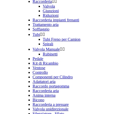
Raccorderia


Valvola
Giunzioni
Riduzioni
Raccorderia impianti frenanti
Trattamento aria
Soffiaggio
Tubi


Tubi Freno per Camion
Spirali
Valvola Manuale


Rubinetti
Pedale
Kit di Ricambio
Ventose
Controllo
Componenti per Cilindro
Adattatori aria
Raccordo portagomma
Raccorderia aria
Anima interna
Bicono
Raccorderia a pressare
Valvola unidirezionale
Silenziatore - Sfiato