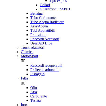
Tipo express
Collari
Guarnizioni RAPID
Benzina
Tubo Carburante
Tubo Acqua Radiatore
Aria/Acqua
Tubi Appiattibili
Protezione
Raccordi Accessori
Urea AD Blue
Truck adattatori
Chimica
MotorSport


Raccordi recuperabili
Prelievo carburante
Fissaggio
Filtri


Olio
Aria
Carburante
Testata
Inox