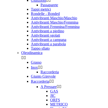
Giunzioni


Passaparete
Tappi metrici
Rondelle - Bonded
Antivibranti Maschio/Maschio
Antivibranti Maschio/Femmina
Antivibranti Femmina/Femmina
Antivibranti a piedino
Antivibranti sgolati
Antivibranti a campana
Antivibranti a parabola
Tappo sfiato
Oleodinamica


Grasso
Inox


Raccorderia
Giunto Girevole
Raccorderia


A Pressare


GAS
JIC
ORFS
METRICO