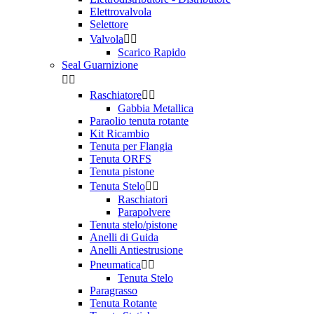
Elettrovalvola
Selettore
Valvola


Scarico Rapido
Seal Guarnizione


Raschiatore


Gabbia Metallica
Paraolio tenuta rotante
Kit Ricambio
Tenuta per Flangia
Tenuta ORFS
Tenuta pistone
Tenuta Stelo


Raschiatori
Parapolvere
Tenuta stelo/pistone
Anelli di Guida
Anelli Antiestrusione
Pneumatica


Tenuta Stelo
Paragrasso
Tenuta Rotante