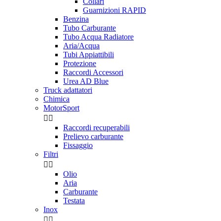
Collari
Guarnizioni RAPID
Benzina
Tubo Carburante
Tubo Acqua Radiatore
Aria/Acqua
Tubi Appiattibili
Protezione
Raccordi Accessori
Urea AD Blue
Truck adattatori
Chimica
MotorSport


Raccordi recuperabili
Prelievo carburante
Fissaggio
Filtri


Olio
Aria
Carburante
Testata
Inox

