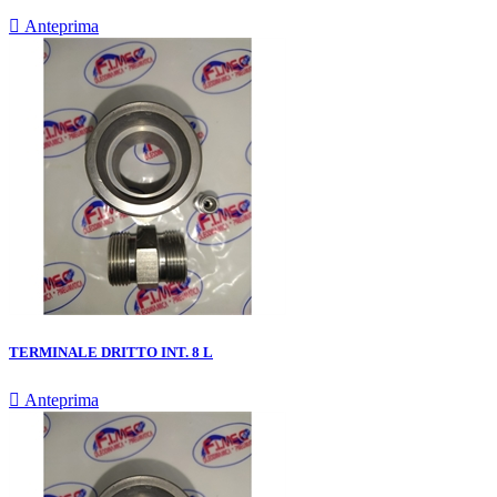

Anteprima
TERMINALE DRITTO INT. 8 L

Anteprima