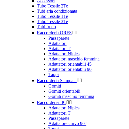
Accessori
Tubo Tessile 2Te
Tubi aria condizionata
Tubo Tessile 1Te
Tubo Tessile 3Te
Tubi freno
Raccorderia ORFS


Passaparete
Adattatori
Adattatori T
Adattatori Niples
Adattatori maschio femmina
Adattatori orientabili 45
Adattatori orientabili 90
Tappi
Raccorderia Stampata


Gomiti
Gomiti orientabili
Gomiti maschio femmina
Raccorderia JIC


Adattatori Niples
Adattatori T
Passaparete
Adattatore curvo 90°
Tappi