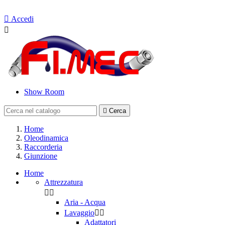
Contattaci

Accedi

Show Room

Cerca
Home
Oleodinamica
Raccorderia
Giunzione
Home
Attrezzatura


Aria - Acqua
Lavaggio


Adattatori