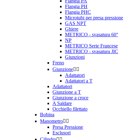
Flangia PA
Flangia PH
Flangia PHC
Microtubi per presa pressione
GAS NPT
Ghiere
METRICO - svasatura 60°
NP
METRICO Serie Francese
METRICO - svasatura JIC
Giunzioni
Freno
Giunzione


Adattatori
Adattatori a T
Adattatori
Giunzione a T
Giunzione a croce
A Saldare
Occhiello filettato
Bobina
Manometro


Presa Pressione
Esclusori
Cilindro

