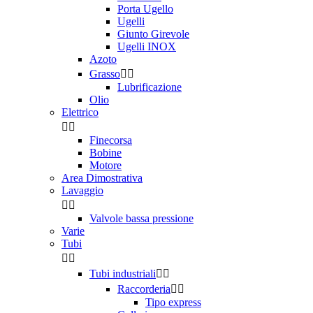
Porta Ugello
Ugelli
Giunto Girevole
Ugelli INOX
Azoto
Grasso


Lubrificazione
Olio
Elettrico


Finecorsa
Bobine
Motore
Area Dimostrativa
Lavaggio


Valvole bassa pressione
Varie
Tubi


Tubi industriali


Raccorderia


Tipo express