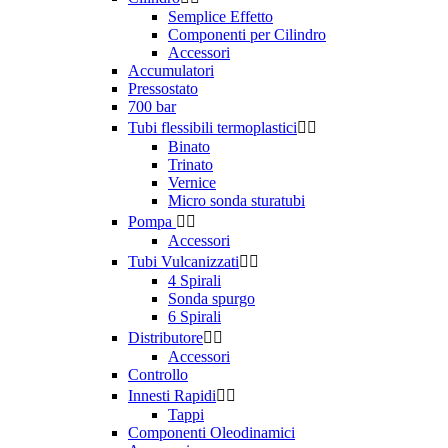
Semplice Effetto
Componenti per Cilindro
Accessori
Accumulatori
Pressostato
700 bar
Tubi flessibili termoplastici


Binato
Trinato
Vernice
Micro sonda sturatubi
Pompa


Accessori
Tubi Vulcanizzati


4 Spirali
Sonda spurgo
6 Spirali
Distributore


Accessori
Controllo
Innesti Rapidi


Tappi
Componenti Oleodinamici