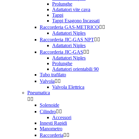
Prolunghe
Adattatori vite cava
Tappi
Tappi Esagono Incassati
Raccorderia GAS-METRICO


Adattatori Niples
Raccorderia JIC-GAS NPT


Adattatori Niples
Raccorderia JIC-GAS


Adattatori Niples
Prolunghe
Adattatori orientabili 90
Tubo trafilato
Valvola


Valvola Elettrica
Pneumatica


Solenoide
Cilindro


Accessori
Innesti Rapidi
Manometro
Raccorderia

