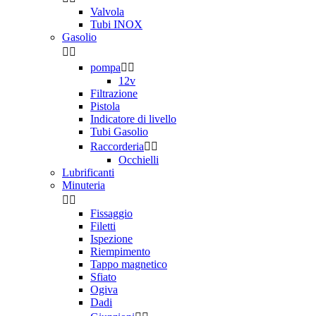
Valvola
Tubi INOX
Gasolio


pompa


12v
Filtrazione
Pistola
Indicatore di livello
Tubi Gasolio
Raccorderia


Occhielli
Lubrificanti
Minuteria


Fissaggio
Filetti
Ispezione
Riempimento
Tappo magnetico
Sfiato
Ogiva
Dadi