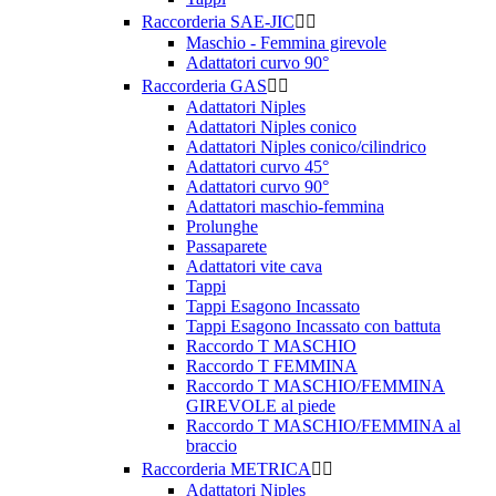
Raccorderia SAE-JIC


Maschio - Femmina girevole
Adattatori curvo 90°
Raccorderia GAS


Adattatori Niples
Adattatori Niples conico
Adattatori Niples conico/cilindrico
Adattatori curvo 45°
Adattatori curvo 90°
Adattatori maschio-femmina
Prolunghe
Passaparete
Adattatori vite cava
Tappi
Tappi Esagono Incassato
Tappi Esagono Incassato con battuta
Raccordo T MASCHIO
Raccordo T FEMMINA
Raccordo T MASCHIO/FEMMINA
GIREVOLE al piede
Raccordo T MASCHIO/FEMMINA al
braccio
Raccorderia METRICA


Adattatori Niples