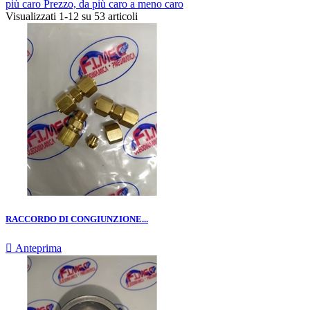
più caro
Prezzo, da più caro a meno caro
Visualizzati 1-12 su 53 articoli
RACCORDO DI CONGIUNZIONE...

Anteprima