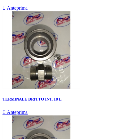

Anteprima
TERMINALE DRITTO INT. 18 L

Anteprima