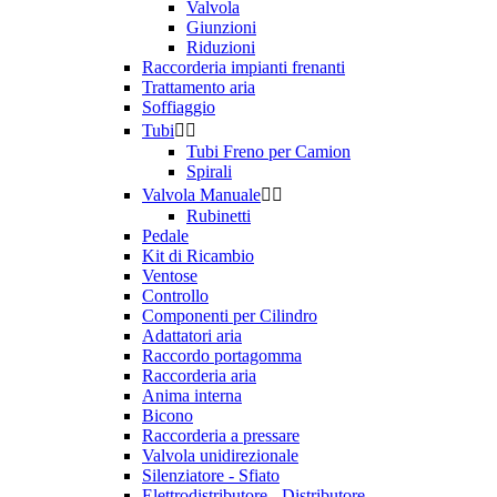
Valvola
Giunzioni
Riduzioni
Raccorderia impianti frenanti
Trattamento aria
Soffiaggio
Tubi


Tubi Freno per Camion
Spirali
Valvola Manuale


Rubinetti
Pedale
Kit di Ricambio
Ventose
Controllo
Componenti per Cilindro
Adattatori aria
Raccordo portagomma
Raccorderia aria
Anima interna
Bicono
Raccorderia a pressare
Valvola unidirezionale
Silenziatore - Sfiato
Elettrodistributore - Distributore